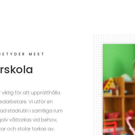
BETYDER MEST
rskola
 viktig för att upprätthålla
darbetare. Vi utför en
ad städrutin i samtliga rum
olv våttorkas vid behov,
r och stolar torkas av.