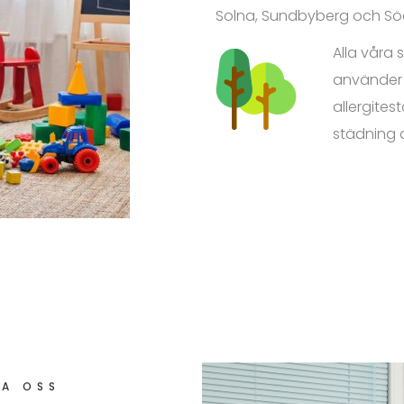
Solna, Sundbyberg och Söd
Alla våra 
använder 
allergites
städning a
A OSS