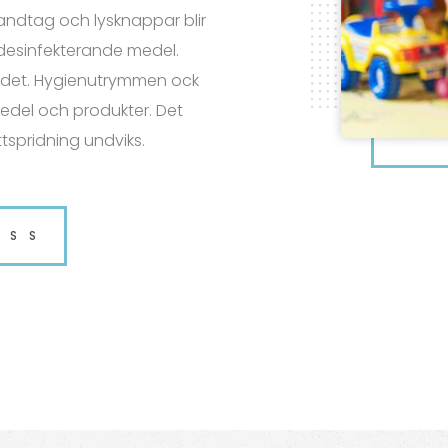
andtag och lysknappar blir
desinfekterande medel.
det. Hygienutrymmen ock
del och produkter. Det
ttspridning undviks.
OSS